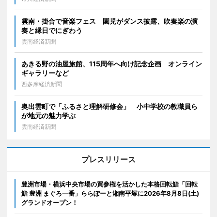
雲南・掛合で音楽フェス 園児がダンス披露、吹奏楽の演
奏と縁日でにぎわう
雲南経済新聞
あきる野の油屋旅館、115周年へ向け記念企画 オンライン
ギャラリーなど
西多摩経済新聞
奥出雲町で「ふるさと理解研修会」 小中学校の教職員ら
が地元の魅力学ぶ
雲南経済新聞
プレスリリース
豊洲市場・横浜中央市場の買参権を活かした本格回転鮨「回転
鮨 豊洲 まぐろ一番」ららぽーと湘南平塚に2026年8月8日(土)
グランドオープン！