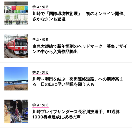
学ぶ・知る
川崎で「国際環境技術展」 初のオンライン開催、
さかなクンも登壇
学ぶ・知る
京急大師線で新年恒例のヘッドマーク 募集デザイ
ンの中から入賞作品掲出
学ぶ・知る
川崎～羽田を結ぶ「羽田連絡道路」への期待高ま
る 日の出に早い開通を願う人も
学ぶ・知る
川崎ブレイブサンダース長谷川技選手、B1通算
1000得点達成に祝福の声