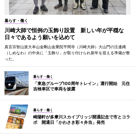
暮らす・働く
川崎大師で恒例の玉飾り設置 新しい年が平穏な
日々であるよう願いを込めて
真言宗智山派大本山金剛山金乗院平間寺（川崎大師）大山門の注連縄
（しめなわ）の中央に「玉飾り」が取り付けられ新年を迎える準備が整
った。
暮らす・働く
「東急グループ100周年トレイン」運行開始 元住
吉検車区で車両を披露
暮らす・働く
崎陽軒が多摩川スカイブリッジ開通記念で市とコラ
ボ 開通日「かわさき彩々弁当」発売