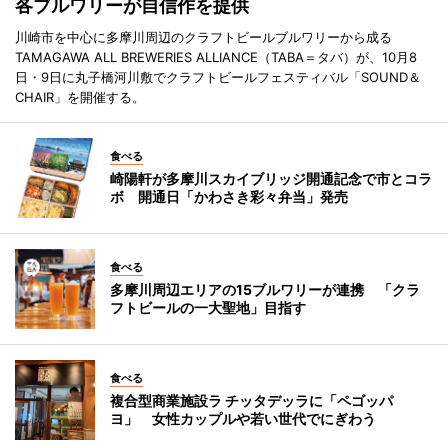
各ブルワリーが自信作を提供
川崎市を中心に多摩川周辺のクラフトビールブルワリーから成る
TAMAGAWA ALL BREWERIES ALLIANCE（TABA＝タバ）が、10月8
日・9日に丸子橋河川敷でクラフトビールフェスティバル「SOUND＆
CHAIR」を開催する。
食べる
崎陽軒が多摩川スカイブリッジ開通記念で市とコラ
ボ 開通日「かわさき彩々弁当」発売
食べる
多摩川周辺エリアの15ブルワリーが連携 「クラ
フトビールの一大聖地」目指す
食べる
複合型商業施設ラ チッタデッラに「ペゴッパ
ヨ」 女性カップルや若い世代でにぎわう