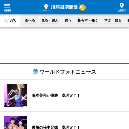
33°C
食べる
見る・遊ぶ
買う
暮らす・働く
学ぶ・知る
ワールドフォトニュース
張本美和が優勝 卓球ＷＴＴ
優勝の張本兄妹 卓球ＷＴＴ