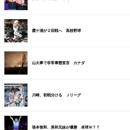
霞ケ浦が２回戦へ 高校野球
山火事で非常事態宣言 カナダ
川崎、初戦分ける Ｊリーグ
張本智和、美和兄妹が優勝 卓球ＷＴＴ