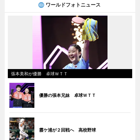
ワールドフォトニュース
張本美和が優勝 卓球ＷＴＴ
優勝の張本兄妹 卓球ＷＴＴ
霞ケ浦が２回戦へ 高校野球