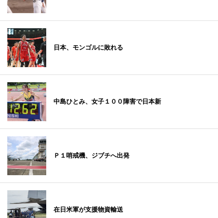
日本、モンゴルに敗れる
中島ひとみ、女子１００障害で日本新
Ｐ１哨戒機、ジブチへ出発
在日米軍が支援物資輸送