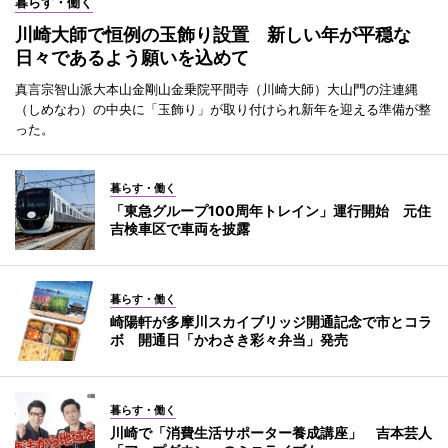
暮らす・働く
川崎大師で恒例の玉飾り設置 新しい年が平穏な
日々であるよう願いを込めて
真言宗智山派大本山金剛山金乗院平間寺（川崎大師）大山門の注連縄
（しめなわ）の中央に「玉飾り」が取り付けられ新年を迎える準備が整
った。
暮らす・働く
「東急グループ100周年トレイン」運行開始 元住
吉検車区で車両を披露
暮らす・働く
崎陽軒が多摩川スカイブリッジ開通記念で市とコラ
ボ 開通日「かわさき彩々弁当」発売
暮らす・働く
川崎で「消費生活サポーター養成講座」 吉本芸人