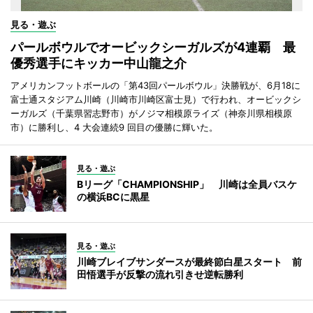
見る・遊ぶ
パールボウルでオービックシーガルズが4連覇 最
優秀選手にキッカー中山龍之介
アメリカンフットボールの「第43回パールボウル」決勝戦が、6月18に
富士通スタジアム川崎（川崎市川崎区富士見）で行われ、オービックシ
ーガルズ（千葉県習志野市）がノジマ相模原ライズ（神奈川県相模原
市）に勝利し、4 大会連続9 回目の優勝に輝いた。
見る・遊ぶ
Bリーグ「CHAMPIONSHIP」 川崎は全員バスケ
の横浜BCに黒星
見る・遊ぶ
川崎ブレイブサンダースが最終節白星スタート 前
田悟選手が反撃の流れ引きせ逆転勝利