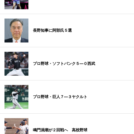
長野知事に阿部氏５選
プロ野球・ソフトバンク５―０西武
プロ野球・巨人７―３ヤクルト
鳴門渦潮が２回戦へ 高校野球