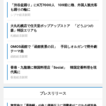
「渋谷盆踊り」に6万7000人 109前に櫓、外国人観光客
も踊りの輪に
シブヤ経済新聞
大丸札幌店で任天堂ポップアップストア 「どうぶつの
森」特設エリアも
札幌経済新聞
OMO5函館で「函館夜景の日」 手回しオルガンで野外劇
テーマ曲
函館経済新聞
香港・九龍塘に韓国料理店「Social」 韓国定番料理を現
代風に
香港経済新聞
プレスリリース
旗竿地は「通路幅」が命！価格以上に消費者がこだわる絶対条