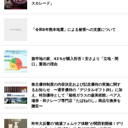
スカレード」
「令和8年熊本地震」による被害への支援について
旗竿地の家、43％が購入拒否！安さより「立地・間
口」重視の理由
株主優待制度の内容決定および記念優待の実施に関す
るお知らせ 〜通常優待の「デジタルギフト(R)」に加
え、特別優待として「箱根ガラスの森美術館」ペア入
場券・和クレープ専門店「たばねのし」商品引換券を
贈呈〜
昨年大反響の“銭湯フェムケア体験”が関西初開催！デリ