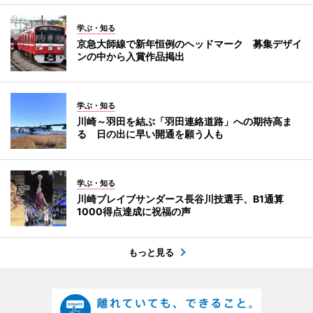
学ぶ・知る
京急大師線で新年恒例のヘッドマーク 募集デザイ
ンの中から入賞作品掲出
学ぶ・知る
川崎～羽田を結ぶ「羽田連絡道路」への期待高ま
る 日の出に早い開通を願う人も
学ぶ・知る
川崎ブレイブサンダース長谷川技選手、B1通算
1000得点達成に祝福の声
もっと見る