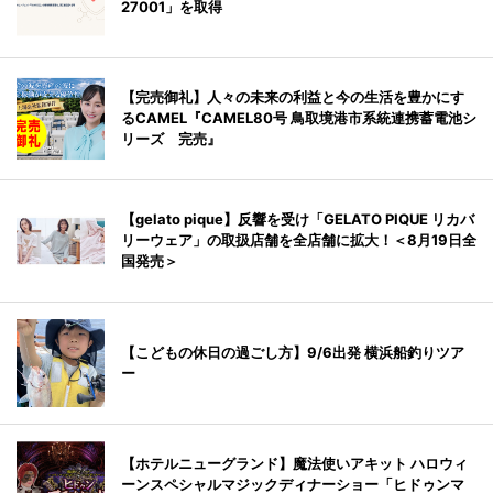
27001」を取得
【完売御礼】人々の未来の利益と今の生活を豊かにす
るCAMEL『CAMEL80号 鳥取境港市系統連携蓄電池シ
リーズ 完売』
【gelato pique】反響を受け「GELATO PIQUE リカバ
リーウェア」の取扱店舗を全店舗に拡大！＜8月19日全
国発売＞
【こどもの休日の過ごし方】9/6出発 横浜船釣りツア
ー
【ホテルニューグランド】魔法使いアキット ハロウィ
ーンスペシャルマジックディナーショー「ヒドゥンマ