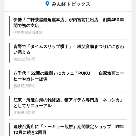
みん経トピックス
伊勢「二軒茶屋餅角屋本店」が内宮前に出店 創業450年
間で初の支店
伊勢志摩経済新聞
皆野で「タイムスリップ横丁」 秩父音頭まつりににぎわ
い添える
秩父経済新聞
八千代「52間の縁側」にカフェ「PUKU」 自家焙煎コー
ヒーやカレー提供
船橋経済新聞
江東・清澄白河の雑貨店、猫アイテム専門店「ネコシカ」
としてリニューアル
江東経済新聞
遠鉄百貨店に「トーキョー煎餅」期間限定ショップ 昨年
12月に続き2回目