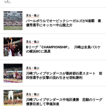
った。
見る・遊ぶ
パールボウルでオービックシーガルズが4連覇 最
優秀選手にキッカー中山龍之介
見る・遊ぶ
Bリーグ「CHAMPIONSHIP」 川崎は全員バスケ
の横浜BCに黒星
見る・遊ぶ
川崎ブレイブサンダースが最終節白星スタート 前
田悟選手が反撃の流れ引きせ逆転勝利
見る・遊ぶ
川崎ブレイブサンダース中地区優勝 悲願のリーグ
優勝目差して準備加速