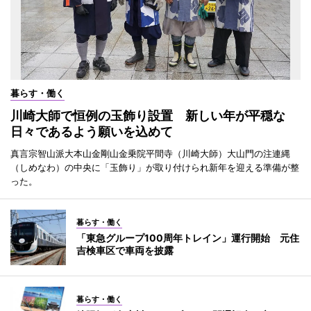
暮らす・働く
川崎大師で恒例の玉飾り設置 新しい年が平穏な
日々であるよう願いを込めて
真言宗智山派大本山金剛山金乗院平間寺（川崎大師）大山門の注連縄
（しめなわ）の中央に「玉飾り」が取り付けられ新年を迎える準備が整
った。
暮らす・働く
「東急グループ100周年トレイン」運行開始 元住
吉検車区で車両を披露
暮らす・働く