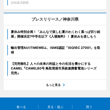
浜松経済新聞
プレスリリース／神奈川県
夏休み特別企画！「みんなで楽しむ夏のわくわく葉っぱ切り絵
展」開催決定?中学生以下《入場無料》！ 夏休みを楽しもう
輸出管理AIのTIMEWELL、ISMS認証「ISO/IEC 27001」を取
得
【完売御礼】人々の未来の利益と今の生活を豊かにする
CAMEL『CAMEL80号 鳥取境港市系統連携蓄電池シリーズ
完売』
もっと見る
食べる
見る・遊ぶ
買う