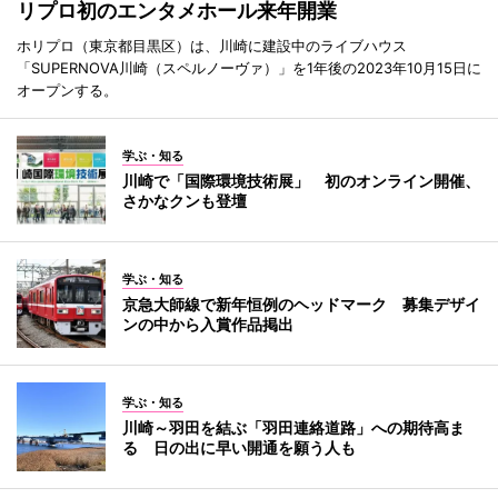
リプロ初のエンタメホール来年開業
ホリプロ（東京都目黒区）は、川崎に建設中のライブハウス
「SUPERNOVA川崎（スペルノーヴァ）」を1年後の2023年10月15日に
オープンする。
学ぶ・知る
川崎で「国際環境技術展」 初のオンライン開催、
さかなクンも登壇
学ぶ・知る
京急大師線で新年恒例のヘッドマーク 募集デザイ
ンの中から入賞作品掲出
学ぶ・知る
川崎～羽田を結ぶ「羽田連絡道路」への期待高ま
る 日の出に早い開通を願う人も