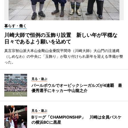
暮らす・働く
川崎大師で恒例の玉飾り設置 新しい年が平穏な
日々であるよう願いを込めて
真言宗智山派大本山金剛山金乗院平間寺（川崎大師）大山門の注連縄
（しめなわ）の中央に「玉飾り」が取り付けられ新年を迎える準備が整
った。
見る・遊ぶ
パールボウルでオービックシーガルズが4連覇 最
優秀選手にキッカー中山龍之介
見る・遊ぶ
Bリーグ「CHAMPIONSHIP」 川崎は全員バスケ
の横浜BCに黒星