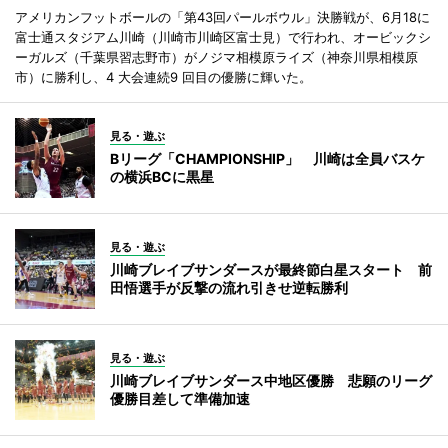
アメリカンフットボールの「第43回パールボウル」決勝戦が、6月18に
富士通スタジアム川崎（川崎市川崎区富士見）で行われ、オービックシ
ーガルズ（千葉県習志野市）がノジマ相模原ライズ（神奈川県相模原
市）に勝利し、4 大会連続9 回目の優勝に輝いた。
見る・遊ぶ
Bリーグ「CHAMPIONSHIP」 川崎は全員バスケ
の横浜BCに黒星
見る・遊ぶ
川崎ブレイブサンダースが最終節白星スタート 前
田悟選手が反撃の流れ引きせ逆転勝利
見る・遊ぶ
川崎ブレイブサンダース中地区優勝 悲願のリーグ
優勝目差して準備加速