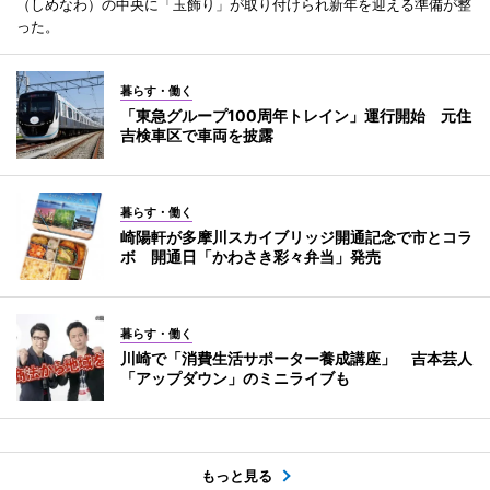
（しめなわ）の中央に「玉飾り」が取り付けられ新年を迎える準備が整
った。
暮らす・働く
「東急グループ100周年トレイン」運行開始 元住
吉検車区で車両を披露
暮らす・働く
崎陽軒が多摩川スカイブリッジ開通記念で市とコラ
ボ 開通日「かわさき彩々弁当」発売
暮らす・働く
川崎で「消費生活サポーター養成講座」 吉本芸人
「アップダウン」のミニライブも
もっと見る