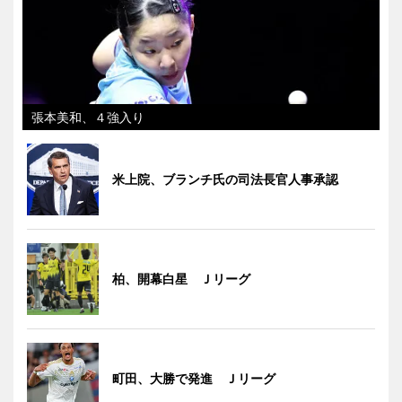
張本美和、４強入り
米上院、ブランチ氏の司法長官人事承認
柏、開幕白星 Ｊリーグ
町田、大勝で発進 Ｊリーグ