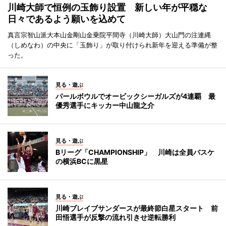
川崎大師で恒例の玉飾り設置 新しい年が平穏な
日々であるよう願いを込めて
真言宗智山派大本山金剛山金乗院平間寺（川崎大師）大山門の注連縄
（しめなわ）の中央に「玉飾り」が取り付けられ新年を迎える準備が整
った。
見る・遊ぶ
パールボウルでオービックシーガルズが4連覇 最
優秀選手にキッカー中山龍之介
見る・遊ぶ
Bリーグ「CHAMPIONSHIP」 川崎は全員バスケ
の横浜BCに黒星
見る・遊ぶ
川崎ブレイブサンダースが最終節白星スタート 前
田悟選手が反撃の流れ引きせ逆転勝利