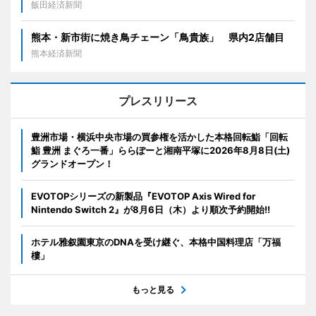
飯田経済新聞
熊本・新市街に焼き鳥チェーン「鳥貴族」 県内2店舗目
熊本経済新聞
プレスリリース
豊洲市場・横浜中央市場の買参権を活かした本格回転鮨「回転
鮨 豊洲 まぐろ一番」ららぽーと湘南平塚に2026年8月8日(土)
グランドオープン！
EVOTOPシリーズの新製品『EVOTOP Axis Wired for
Nintendo Switch 2』が8月6日（木）より順次予約開始!!
ホテル雅叙園東京のDNAを受け継ぐ、本格中国料理店「万福
樓」
もっと見る