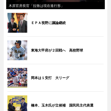
木原官房長官「拉致は現在進行形」
ＥＰＡ視野に議論継続
東海大甲府が２回戦へ 高校野球
岡本は１安打 大リーグ
橋本、玉木氏が立候補 国民民主代表選