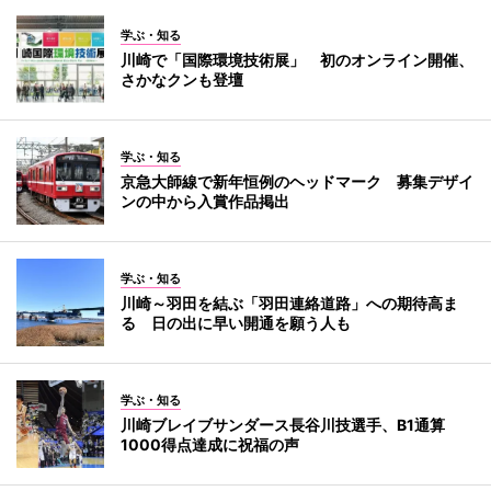
学ぶ・知る
川崎で「国際環境技術展」 初のオンライン開催、
さかなクンも登壇
学ぶ・知る
京急大師線で新年恒例のヘッドマーク 募集デザイ
ンの中から入賞作品掲出
学ぶ・知る
川崎～羽田を結ぶ「羽田連絡道路」への期待高ま
る 日の出に早い開通を願う人も
学ぶ・知る
川崎ブレイブサンダース長谷川技選手、B1通算
1000得点達成に祝福の声