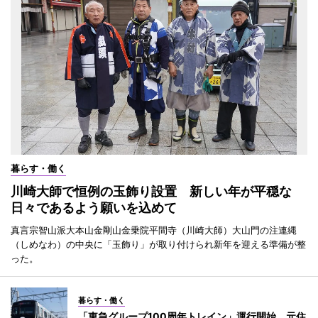
暮らす・働く
川崎大師で恒例の玉飾り設置 新しい年が平穏な
日々であるよう願いを込めて
真言宗智山派大本山金剛山金乗院平間寺（川崎大師）大山門の注連縄
（しめなわ）の中央に「玉飾り」が取り付けられ新年を迎える準備が整
った。
暮らす・働く
「東急グループ100周年トレイン」運行開始 元住