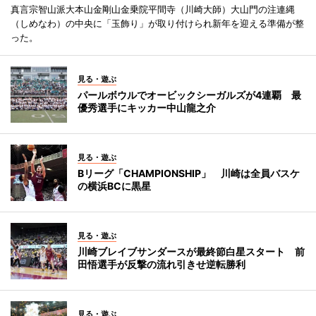
真言宗智山派大本山金剛山金乗院平間寺（川崎大師）大山門の注連縄
（しめなわ）の中央に「玉飾り」が取り付けられ新年を迎える準備が整
った。
見る・遊ぶ
パールボウルでオービックシーガルズが4連覇 最
優秀選手にキッカー中山龍之介
見る・遊ぶ
Bリーグ「CHAMPIONSHIP」 川崎は全員バスケ
の横浜BCに黒星
見る・遊ぶ
川崎ブレイブサンダースが最終節白星スタート 前
田悟選手が反撃の流れ引きせ逆転勝利
見る・遊ぶ