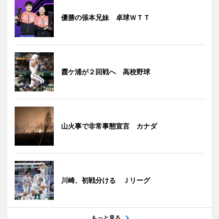
優勝の張本兄妹 卓球ＷＴＴ
霞ケ浦が２回戦へ 高校野球
山火事で非常事態宣言 カナダ
川崎、初戦分ける Ｊリーグ
もっと見る