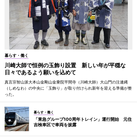
暮らす・働く
川崎大師で恒例の玉飾り設置 新しい年が平穏な
日々であるよう願いを込めて
真言宗智山派大本山金剛山金乗院平間寺（川崎大師）大山門の注連縄
（しめなわ）の中央に「玉飾り」が取り付けられ新年を迎える準備が整
った。
暮らす・働く
「東急グループ100周年トレイン」運行開始 元住
吉検車区で車両を披露