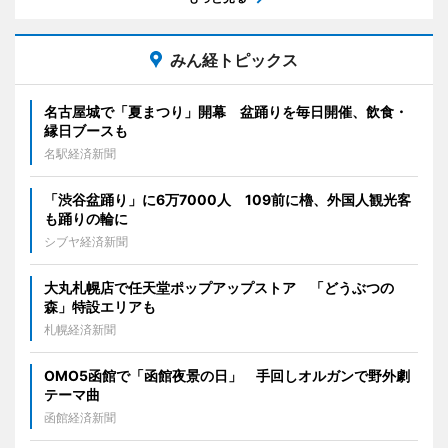
みん経トピックス
名古屋城で「夏まつり」開幕 盆踊りを毎日開催、飲食・
縁日ブースも
名駅経済新聞
「渋谷盆踊り」に6万7000人 109前に櫓、外国人観光客
も踊りの輪に
シブヤ経済新聞
大丸札幌店で任天堂ポップアップストア 「どうぶつの
森」特設エリアも
札幌経済新聞
OMO5函館で「函館夜景の日」 手回しオルガンで野外劇
テーマ曲
函館経済新聞