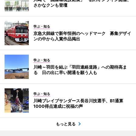
さかなクンも登壇
学ぶ・知る
京急大師線で新年恒例のヘッドマーク 募集デザイ
ンの中から入賞作品掲出
学ぶ・知る
川崎～羽田を結ぶ「羽田連絡道路」への期待高ま
る 日の出に早い開通を願う人も
学ぶ・知る
川崎ブレイブサンダース長谷川技選手、B1通算
1000得点達成に祝福の声
もっと見る