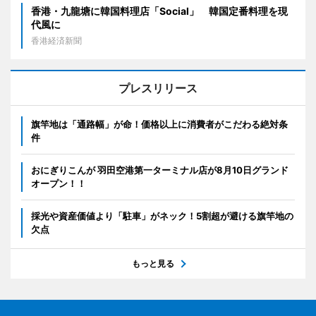
香港・九龍塘に韓国料理店「Social」 韓国定番料理を現
代風に
香港経済新聞
プレスリリース
旗竿地は「通路幅」が命！価格以上に消費者がこだわる絶対条
件
おにぎりこんが 羽田空港第一ターミナル店が8月10日グランド
オープン！！
採光や資産価値より「駐車」がネック！5割超が避ける旗竿地の
欠点
もっと見る