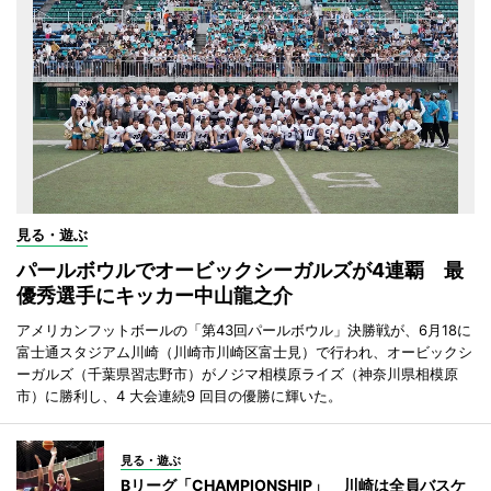
見る・遊ぶ
パールボウルでオービックシーガルズが4連覇 最
優秀選手にキッカー中山龍之介
アメリカンフットボールの「第43回パールボウル」決勝戦が、6月18に
富士通スタジアム川崎（川崎市川崎区富士見）で行われ、オービックシ
ーガルズ（千葉県習志野市）がノジマ相模原ライズ（神奈川県相模原
市）に勝利し、4 大会連続9 回目の優勝に輝いた。
見る・遊ぶ
Bリーグ「CHAMPIONSHIP」 川崎は全員バスケ