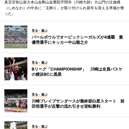
真言宗智山派大本山金剛山金乗院平間寺（川崎大師）大山門の注連縄
（しめなわ）の中央に「玉飾り」が取り付けられ新年を迎える準備が整
った。
見る・遊ぶ
パールボウルでオービックシーガルズが4連覇 最
優秀選手にキッカー中山龍之介
見る・遊ぶ
Bリーグ「CHAMPIONSHIP」 川崎は全員バスケ
の横浜BCに黒星
見る・遊ぶ
川崎ブレイブサンダースが最終節白星スタート 前
田悟選手が反撃の流れ引きせ逆転勝利
見る・遊ぶ