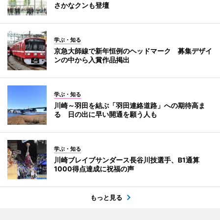
さかなクンも登壇
学ぶ・知る
京急大師線で新年恒例のヘッドマーク 募集デザイ
ンの中から入賞作品掲出
学ぶ・知る
川崎～羽田を結ぶ「羽田連絡道路」への期待高ま
る 日の出に早い開通を願う人も
学ぶ・知る
川崎ブレイブサンダース長谷川技選手、B1通算
1000得点達成に祝福の声
もっと見る