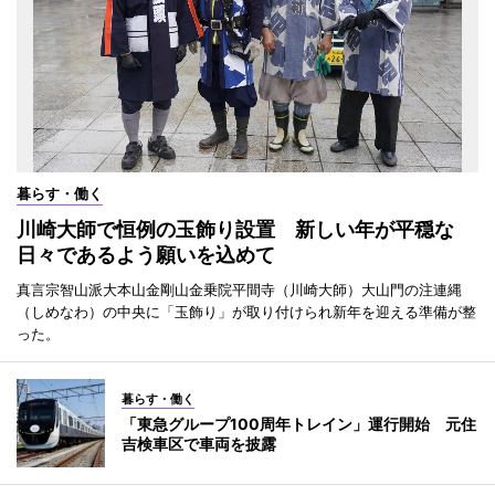
暮らす・働く
川崎大師で恒例の玉飾り設置 新しい年が平穏な
日々であるよう願いを込めて
真言宗智山派大本山金剛山金乗院平間寺（川崎大師）大山門の注連縄
（しめなわ）の中央に「玉飾り」が取り付けられ新年を迎える準備が整
った。
暮らす・働く
「東急グループ100周年トレイン」運行開始 元住
吉検車区で車両を披露