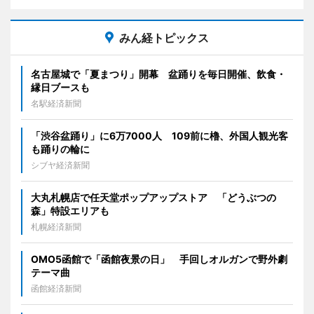
みん経トピックス
名古屋城で「夏まつり」開幕 盆踊りを毎日開催、飲食・
縁日ブースも
名駅経済新聞
「渋谷盆踊り」に6万7000人 109前に櫓、外国人観光客
も踊りの輪に
シブヤ経済新聞
大丸札幌店で任天堂ポップアップストア 「どうぶつの
森」特設エリアも
札幌経済新聞
OMO5函館で「函館夜景の日」 手回しオルガンで野外劇
テーマ曲
函館経済新聞