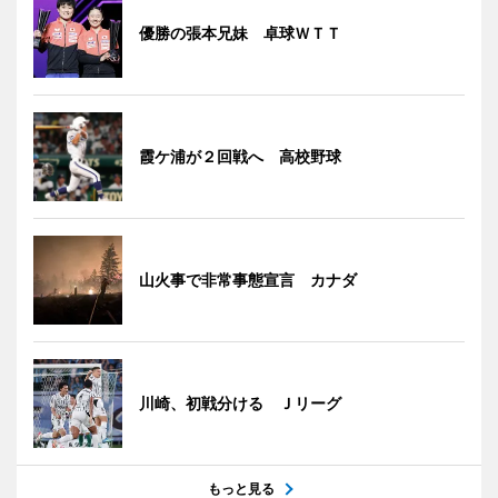
優勝の張本兄妹 卓球ＷＴＴ
霞ケ浦が２回戦へ 高校野球
山火事で非常事態宣言 カナダ
川崎、初戦分ける Ｊリーグ
もっと見る