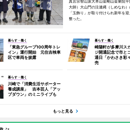
真言宗智山派大本山金剛山金乗院平
大師）大山門の注連縄（しめなわ）
「玉飾り」が取り付けられ新年を迎
整った。
暮らす・働く
暮らす・働く
「東急グループ100周年トレ
崎陽軒が多摩川ス
イン」運行開始 元住吉検車
ジ開通記念で市と
区で車両を披露
通日「かわさき彩
売
暮らす・働く
川崎で「消費生活サポーター
養成講座」 吉本芸人「アッ
プダウン」のミニライブも
もっと見る