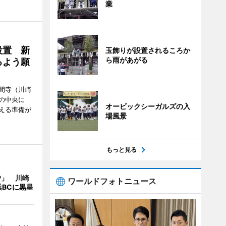
業
設置 新
玉飾りが設置されるころか
ら雨があがる
るよう願
間寺（川崎
の中央に
オービックシーガルズの入
える準備が
場風景
もっと見る
IP」 川崎
ワールドフォトニュース
BCに黒星