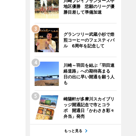
川崎ブレイブサンダース中
地区優勝 悲願のリーグ優
勝目差して準備加速
グランツリー武蔵小杉で焙
煎コーヒーのフェスティバ
ル 6周年を記念して
川崎～羽田を結ぶ「羽田連
絡道路」への期待高まる
日の出に早い開通を願う人
も
崎陽軒が多摩川スカイブリ
ッジ開通記念で市とコラ
ボ 開通日「かわさき彩々
弁当」発売
もっと見る