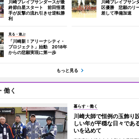
川崎ブレイブサンダースが最
川崎ブレイブサン
終節白星スタート 前田悟選
区優勝 悲願のリ
手が反撃の流れ引きせ逆転勝
差して準備加速
利
見る・遊ぶ
「川崎新！アリーナシティ・
プロジェクト」始動 2018年
からの悲願実現に第一歩
もっと見る
・働く
暮らす・働く
川崎大師で恒例の玉飾り
しい年が平穏な日々であ
いを込めて