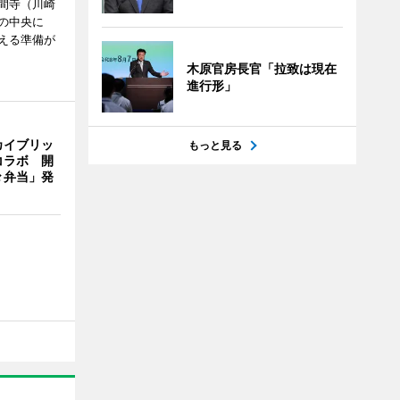
間寺（川崎
の中央に
える準備が
木原官房長官「拉致は現在
進行形」
カイブリッ
もっと見る
コラボ 開
々弁当」発