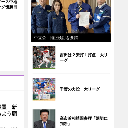
ダース中地
ーグ優勝目
中立公、補正検討を要請
吉田は２安打１打点 大リ
ーグ
千賀の力投 大リーグ
設置 新
るよう願
高市首相靖国参拝「適切に
判断」