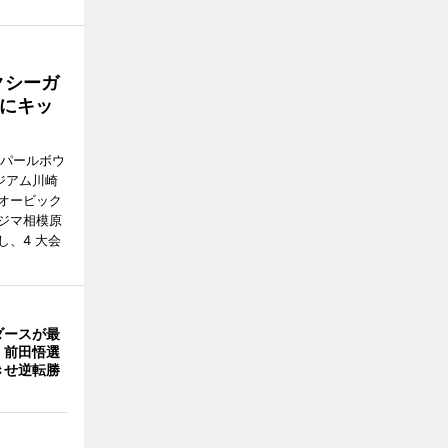
クシーガ
にキッ
回パールボウ
ジアム川崎
オービック
ジマ相模原
、4 大会
ダースが最
 前田悟選
きせ逆転勝