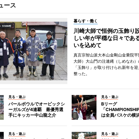
ュース
暮らす・働く
川崎大師で恒例の玉飾り
しい年が平穏な日々であ
いを込めて
真言宗智山派大本山金剛山金乗院平
大師）大山門の注連縄（しめなわ）
「玉飾り」が取り付けられ新年を迎
整った。
見る・遊ぶ
見る・遊ぶ
パールボウルでオービックシ
Bリーグ
ーガルズが4連覇 最優秀選
「CHAMPIONSH
手にキッカー中山龍之介
は全員バスケの横浜
見る・遊ぶ
見る・遊ぶ