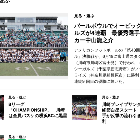
遊ぶ
見る・遊ぶ
パールボウルでオービッ
ルズが4連覇 最優秀選手
カー中山龍之介
アメリカンフットボールの「第43
ル」決勝戦が、6月18に富士通スタ
（川崎市川崎区富士見）で行われ、
シーガルズ（千葉県習志野市）がノ
ライズ（神奈川県相模原市）に勝利し
連続9 回目の優勝に輝いた。
見る・遊ぶ
見る・遊ぶ
Bリーグ
川崎ブレイブサン
「CHAMPIONSHIP」 川崎
終節白星スタート
は全員バスケの横浜BCに黒星
手が反撃の流れ引
利
見る・遊ぶ