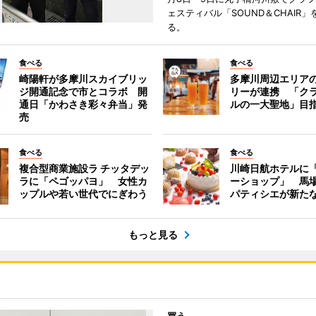
ェスティバル「SOUND＆CHAIR」
る。
食べる
食べる
崎陽軒が多摩川スカイブリッ
多摩川周辺エリアの
ジ開通記念で市とコラボ 開
リーが連携 「ク
通日「かわさき彩々弁当」発
ルの一大聖地」目
売
食べる
食べる
複合型商業施設ラ チッタデッ
川崎日航ホテルに
ラに「ペゴッパヨ」 女性カ
ーショップ」 馬
ップルや若い世代でにぎわう
パティシエが新た
もっと見る