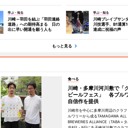
学ぶ・知る
学ぶ・知る
川崎～羽田を結ぶ「羽田連絡
川崎ブレイブサン
道路」への期待高まる 日の
川技選手、B1通算1
出に早い開通を願う人も
達成に祝福の声
もっと見る
食べる
川崎・多摩川河川敷で「
ビールフェス」 各ブル
自信作を提供
川崎市を中心に多摩川周辺のクラフ
ルワリーから成るTAMAGAWA ALL
BREWERIES ALLIANCE（TABA
月8日・9日に丸子橋河川敷でクラ