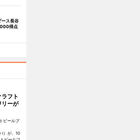
ダース長谷
000得点
クラフト
ワリーが
トビールブ
＝タバ）が、10
フトビールフ