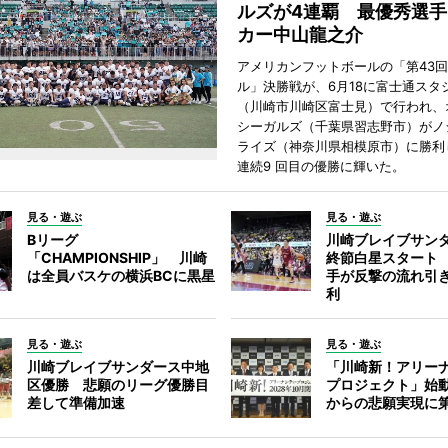
ルズが4連覇 最優秀選手
カー中山龍之介
アメリカンフットボールの「第43
ル」決勝戦が、6月18に富士通スタ
（川崎市川崎区富士見）で行われ、
シーガルズ（千葉県習志野市）がノ
ライズ（神奈川県相模原市）に勝利し
連続9 回目の優勝に輝いた。
見る・遊ぶ
見る・遊ぶ
Bリーグ
川崎ブレイブサン
「CHAMPIONSHIP」 川崎
終節白星スタート
は全員バスケの横浜BCに黒星
手が反撃の流れ引
利
見る・遊ぶ
見る・遊ぶ
川崎ブレイブサンダース中地
「川崎新！アリー
区優勝 悲願のリーグ優勝目
プロジェクト」始動
差して準備加速
からの悲願実現に