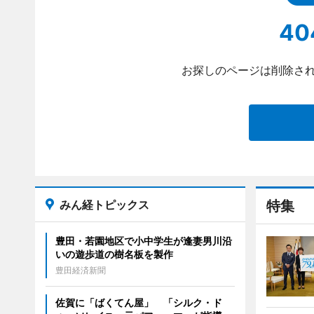
40
お探しのページは削除され
みん経トピックス
特集
豊田・若園地区で小中学生が逢妻男川沿
いの遊歩道の樹名板を製作
豊田経済新聞
佐賀に「ばくてん屋」 「シルク・ド