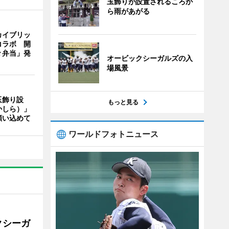
玉飾りが設置されるころか
ら雨があがる
カイブリッ
コラボ 開
々弁当」発
オービックシーガルズの入
場風景
玉飾り設
もっと見る
かしら）」
願い込めて
ワールドフォトニュース
クシーガ