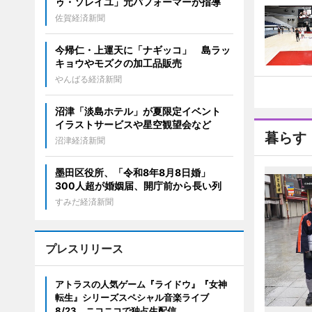
ゥ・ソレイユ」元パフォーマーが指導
佐賀経済新聞
今帰仁・上運天に「ナギッコ」 島ラッ
キョウやモズクの加工品販売
やんばる経済新聞
沼津「淡島ホテル」が夏限定イベント
イラストサービスや星空観望会など
暮らす
沼津経済新聞
墨田区役所、「令和8年8月8日婚」
300人超が婚姻届、開庁前から長い列
すみだ経済新聞
プレスリリース
アトラスの人気ゲーム『ライドウ』『女神
転生』シリーズスペシャル音楽ライブ
8/23、ニコニコで独占生配信