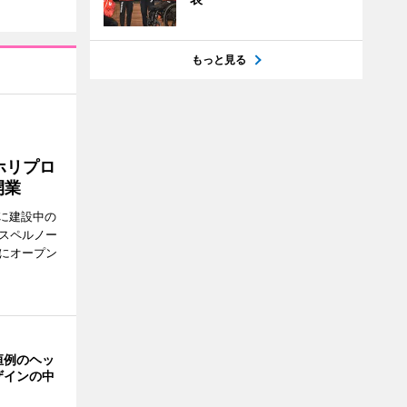
もっと見る
 ホリプロ
開業
に建設中の
（スペルノー
日にオープン
恒例のヘッ
ザインの中