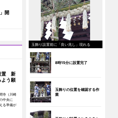
E」開
玉飾り設置前に「良い兆し」現れる
8時15分に設置完了
設置 新
るよう願
玉飾りの位置を確認する作
間寺（川崎
業
の中央に
える準備が