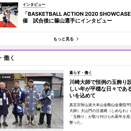
インタビュー
「BASKETBALL ACTION 2020 SHOWCAS
催 試合後に篠山選手にインタビュー
もっと見る
・働く
暮らす・働く
川崎大師で恒例の玉飾り
しい年が平穏な日々であ
いを込めて
真言宗智山派大本山金剛山金乗院平
大師）大山門の注連縄（しめなわ）
「玉飾り」が取り付けられ新年を迎
整った。