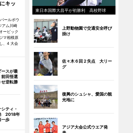
にキッ
東日本国際大昌平が初勝利 高校野球
回パールボウ
ジアム川崎
上野動物園で交通安全呼び
オービック
掛け
ジマ相模原
、4 大会
佐々木６回２失点 大リー
グ
ダースが最
 前田悟選
きせ逆転勝
復興のシュシャ、愛国の観
光地に
ナシティ・
 2018年
第一歩
アジア大会公式ウエア発
表