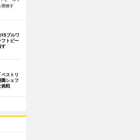
を開催す
15ブルワ
ラフトビー
指す
「ペストリ
場園シェフ
な挑戦