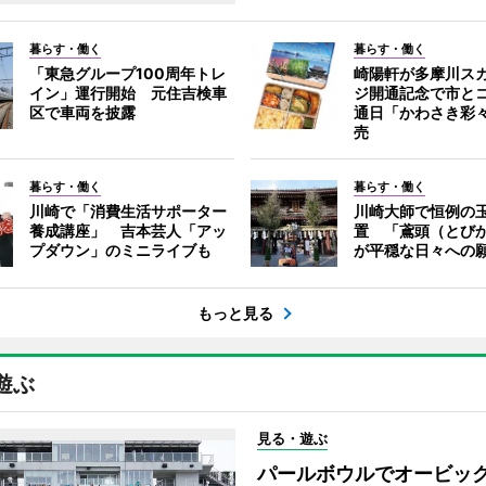
暮らす・働く
暮らす・働く
「東急グループ100周年トレ
崎陽軒が多摩川ス
イン」運行開始 元住吉検車
ジ開通記念で市と
区で車両を披露
通日「かわさき彩
売
暮らす・働く
暮らす・働く
川崎で「消費生活サポーター
川崎大師で恒例の
養成講座」 吉本芸人「アッ
置 「鳶頭（とび
プダウン」のミニライブも
が平穏な日々への
もっと見る
遊ぶ
見る・遊ぶ
パールボウルでオービッ