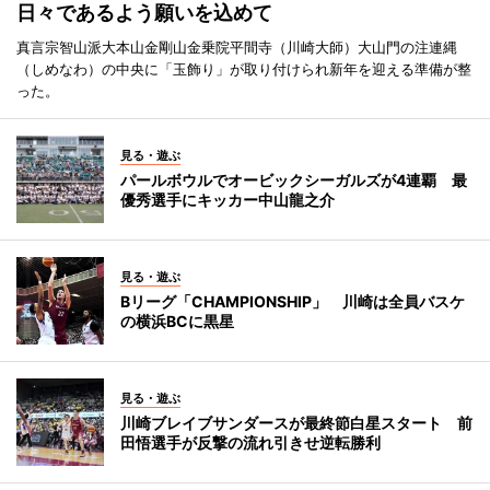
日々であるよう願いを込めて
真言宗智山派大本山金剛山金乗院平間寺（川崎大師）大山門の注連縄
（しめなわ）の中央に「玉飾り」が取り付けられ新年を迎える準備が整
った。
見る・遊ぶ
パールボウルでオービックシーガルズが4連覇 最
優秀選手にキッカー中山龍之介
見る・遊ぶ
Bリーグ「CHAMPIONSHIP」 川崎は全員バスケ
の横浜BCに黒星
見る・遊ぶ
川崎ブレイブサンダースが最終節白星スタート 前
田悟選手が反撃の流れ引きせ逆転勝利