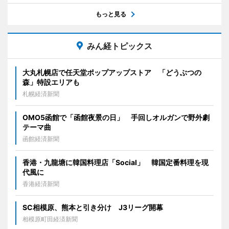
もっと見る
みん経トピックス
大丸札幌店で任天堂ポップアップストア 「どうぶつの
森」特設エリアも
札幌経済新聞
OMO5函館で「函館夜景の日」 手回しオルガンで野外劇
テーマ曲
函館経済新聞
香港・九龍塘に韓国料理店「Social」 韓国定番料理を現
代風に
香港経済新聞
SC相模原、熊本と引き分け J3リーグ開幕
相模原町田経済新聞