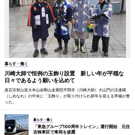
暮らす・働く
川崎大師で恒例の玉飾り設置 新しい年が平穏な
日々であるよう願いを込めて
真言宗智山派大本山金剛山金乗院平間寺（川崎大師）大山門の注連縄
（しめなわ）の中央に「玉飾り」が取り付けられ新年を迎える準備が整
った。
暮らす・働く
「東急グループ100周年トレイン」運行開始 元住
吉検車区で車両を披露