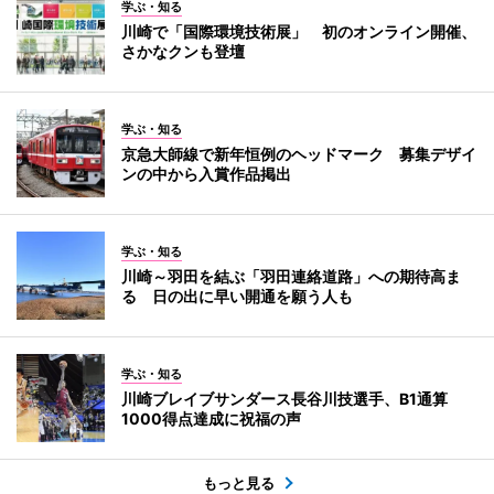
学ぶ・知る
川崎で「国際環境技術展」 初のオンライン開催、
さかなクンも登壇
学ぶ・知る
京急大師線で新年恒例のヘッドマーク 募集デザイ
ンの中から入賞作品掲出
学ぶ・知る
川崎～羽田を結ぶ「羽田連絡道路」への期待高ま
る 日の出に早い開通を願う人も
学ぶ・知る
川崎ブレイブサンダース長谷川技選手、B1通算
1000得点達成に祝福の声
もっと見る