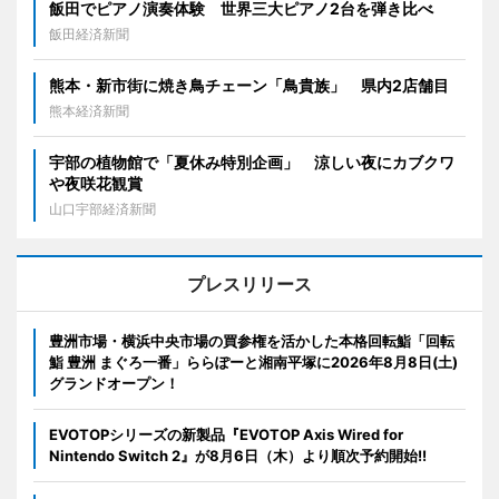
飯田でピアノ演奏体験 世界三大ピアノ2台を弾き比べ
飯田経済新聞
熊本・新市街に焼き鳥チェーン「鳥貴族」 県内2店舗目
熊本経済新聞
宇部の植物館で「夏休み特別企画」 涼しい夜にカブクワ
や夜咲花観賞
山口宇部経済新聞
プレスリリース
豊洲市場・横浜中央市場の買参権を活かした本格回転鮨「回転
鮨 豊洲 まぐろ一番」ららぽーと湘南平塚に2026年8月8日(土)
グランドオープン！
EVOTOPシリーズの新製品『EVOTOP Axis Wired for
Nintendo Switch 2』が8月6日（木）より順次予約開始!!