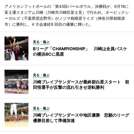
アメリカンフットボールの「第43回パールボウル」決勝戦が、6月18に
富士通スタジアム川崎（川崎市川崎区富士見）で行われ、オービックシ
ーガルズ（千葉県習志野市）がノジマ相模原ライズ（神奈川県相模原
市）に勝利し、4 大会連続9 回目の優勝に輝いた。
見る・遊ぶ
Bリーグ「CHAMPIONSHIP」 川崎は全員バスケ
の横浜BCに黒星
見る・遊ぶ
川崎ブレイブサンダースが最終節白星スタート 前
田悟選手が反撃の流れ引きせ逆転勝利
見る・遊ぶ
川崎ブレイブサンダース中地区優勝 悲願のリーグ
優勝目差して準備加速