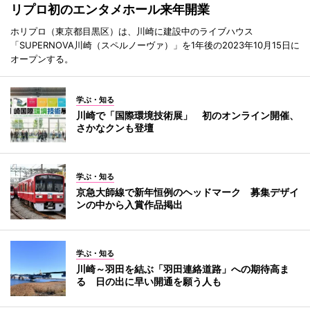
リプロ初のエンタメホール来年開業
ホリプロ（東京都目黒区）は、川崎に建設中のライブハウス
「SUPERNOVA川崎（スペルノーヴァ）」を1年後の2023年10月15日に
オープンする。
学ぶ・知る
川崎で「国際環境技術展」 初のオンライン開催、
さかなクンも登壇
学ぶ・知る
京急大師線で新年恒例のヘッドマーク 募集デザイ
ンの中から入賞作品掲出
学ぶ・知る
川崎～羽田を結ぶ「羽田連絡道路」への期待高ま
る 日の出に早い開通を願う人も