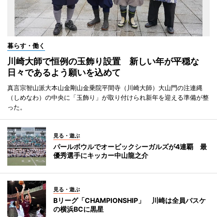
暮らす・働く
川崎大師で恒例の玉飾り設置 新しい年が平穏な
日々であるよう願いを込めて
真言宗智山派大本山金剛山金乗院平間寺（川崎大師）大山門の注連縄
（しめなわ）の中央に「玉飾り」が取り付けられ新年を迎える準備が整
った。
見る・遊ぶ
パールボウルでオービックシーガルズが4連覇 最
優秀選手にキッカー中山龍之介
見る・遊ぶ
Bリーグ「CHAMPIONSHIP」 川崎は全員バスケ
の横浜BCに黒星