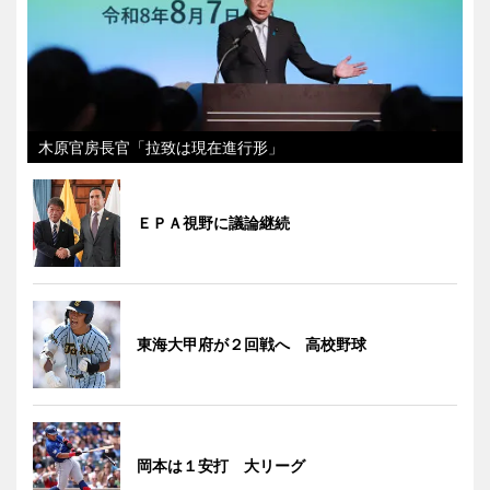
木原官房長官「拉致は現在進行形」
ＥＰＡ視野に議論継続
東海大甲府が２回戦へ 高校野球
岡本は１安打 大リーグ