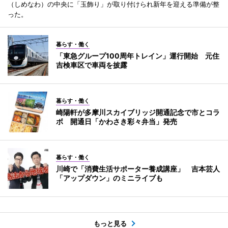
（しめなわ）の中央に「玉飾り」が取り付けられ新年を迎える準備が整
った。
暮らす・働く
「東急グループ100周年トレイン」運行開始 元住
吉検車区で車両を披露
暮らす・働く
崎陽軒が多摩川スカイブリッジ開通記念で市とコラ
ボ 開通日「かわさき彩々弁当」発売
暮らす・働く
川崎で「消費生活サポーター養成講座」 吉本芸人
「アップダウン」のミニライブも
もっと見る