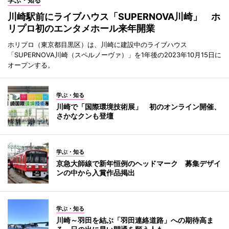
川崎駅前にライブハウス「SUPERNOVA川崎」 ホ
リプロ初のエンタメホール来年開業
ホリプロ（東京都目黒区）は、川崎に建設中のライブハウス
「SUPERNOVA川崎（スペルノーヴァ）」を1年後の2023年10月15日に
オープンする。
学ぶ・知る
川崎で「国際環境技術展」 初のオンライン開催、
さかなクンも登壇
学ぶ・知る
京急大師線で新年恒例のヘッドマーク 募集デザイ
ンの中から入賞作品掲出
学ぶ・知る
川崎～羽田を結ぶ「羽田連絡道路」への期待高ま