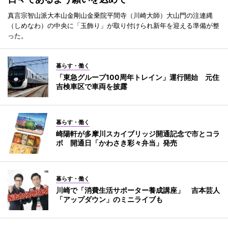
真言宗智山派大本山金剛山金乗院平間寺（川崎大師）大山門の注連縄
（しめなわ）の中央に「玉飾り」が取り付けられ新年を迎える準備が整
った。
暮らす・働く
「東急グループ100周年トレイン」運行開始 元住
吉検車区で車両を披露
暮らす・働く
崎陽軒が多摩川スカイブリッジ開通記念で市とコラ
ボ 開通日「かわさき彩々弁当」発売
暮らす・働く
川崎で「消費生活サポーター養成講座」 吉本芸人
「アップダウン」のミニライブも