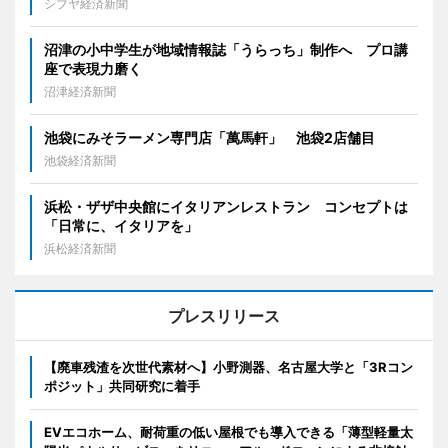
シブヤ経済新聞
沼津の小中学生が地域情報誌「うらっち」制作へ プロ講
座で表現力磨く
沼津経済新聞
池袋にみそラーメン専門店「萬馬軒」 池袋2店舗目
池袋経済新聞
浜松・ザザ中央館にイタリアンレストラン コンセプトは
「日常に、イタリアを」
浜松経済新聞
プレスリリース
【廃車残渣を次世代素材へ】小野測器、名古屋大学と「3Rコン
ポジット」共同研究に着手
EVエコホーム、耐荷重の低い屋根でも導入できる「薄型軽量太