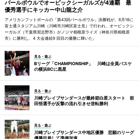
パールボウルでオービックシーガルズが4連覇 最
優秀選手にキッカー中山龍之介
アメリカンフットボールの「第43回パールボウル」決勝戦が、6月18に
富士通スタジアム川崎（川崎市川崎区富士見）で行われ、オービックシ
ーガルズ（千葉県習志野市）がノジマ相模原ライズ（神奈川県相模原
市）に勝利し、4 大会連続9 回目の優勝に輝いた。
見る・遊ぶ
Bリーグ「CHAMPIONSHIP」 川崎は全員バスケ
の横浜BCに黒星
見る・遊ぶ
川崎ブレイブサンダースが最終節白星スタート 前
田悟選手が反撃の流れ引きせ逆転勝利
見る・遊ぶ
川崎ブレイブサンダース中地区優勝 悲願のリーグ
優勝目差して準備加速