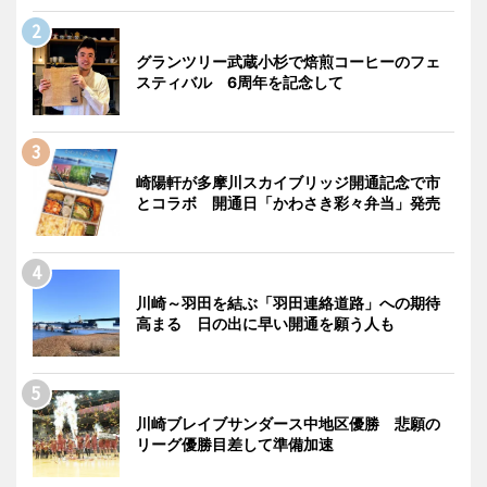
グランツリー武蔵小杉で焙煎コーヒーのフェ
スティバル 6周年を記念して
崎陽軒が多摩川スカイブリッジ開通記念で市
とコラボ 開通日「かわさき彩々弁当」発売
川崎～羽田を結ぶ「羽田連絡道路」への期待
高まる 日の出に早い開通を願う人も
川崎ブレイブサンダース中地区優勝 悲願の
リーグ優勝目差して準備加速