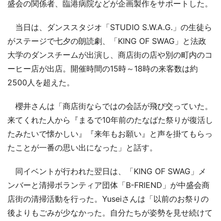
盛会の関係者、臨港病院などが企画製作をサポートした。
当日は、ダンススタジオ「STUDIO S.W.A.G.」の生徒ら
がステージで七夕の朗読劇、「KING OF SWAG」と法政
大学のダンスチームが出演し、商店街の店や別の町内のコ
ーヒー店が出店。開催時間の15時～18時の来客数は約
2500人を超えた。
櫻井さんは「商店街ならではの会話が飛び交っていた。
来てくれた人から『まるで10年前のたなばた祭りが復活し
たみたいで懐かしい』『来年もお願い』と声を掛てもらっ
たことが一番の思い出になった」と話す。
同イベントが行われた翌日は、「KING OF SWAG」メ
ンバーと清掃ボランティア団体「B-FRIEND」が中盛会商
店街の清掃活動を行った。Yuseiさんは「以前のお祭りの
後よりもごみが少なかった。自分たちが姿勢を見せ続けて