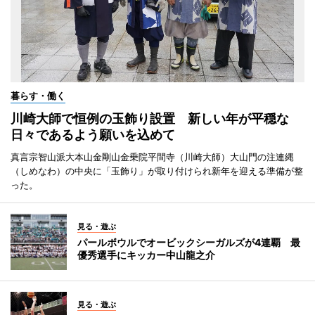
暮らす・働く
川崎大師で恒例の玉飾り設置 新しい年が平穏な
日々であるよう願いを込めて
真言宗智山派大本山金剛山金乗院平間寺（川崎大師）大山門の注連縄
（しめなわ）の中央に「玉飾り」が取り付けられ新年を迎える準備が整
った。
見る・遊ぶ
パールボウルでオービックシーガルズが4連覇 最
優秀選手にキッカー中山龍之介
見る・遊ぶ