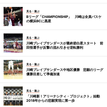
見る・遊ぶ
Bリーグ「CHAMPIONSHIP」 川崎は全員バスケ
の横浜BCに黒星
見る・遊ぶ
川崎ブレイブサンダースが最終節白星スタート 前
田悟選手が反撃の流れ引きせ逆転勝利
見る・遊ぶ
川崎ブレイブサンダース中地区優勝 悲願のリーグ
優勝目差して準備加速
見る・遊ぶ
「川崎新！アリーナシティ・プロジェクト」始動
2018年からの悲願実現に第一歩