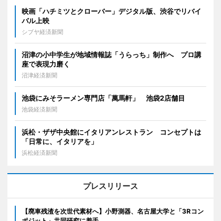
映画「ハチミツとクローバー」デジタル版、渋谷でリバイ
バル上映
シブヤ経済新聞
沼津の小中学生が地域情報誌「うらっち」制作へ プロ講
座で表現力磨く
沼津経済新聞
池袋にみそラーメン専門店「萬馬軒」 池袋2店舗目
池袋経済新聞
浜松・ザザ中央館にイタリアンレストラン コンセプトは
「日常に、イタリアを」
浜松経済新聞
プレスリリース
【廃車残渣を次世代素材へ】小野測器、名古屋大学と「3Rコン
ポジット」共同研究に着手