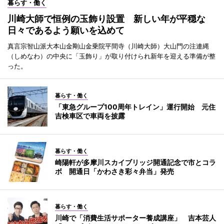
暮らす・働く
川崎大師で恒例の玉飾り設置 新しい年が平穏な
日々であるよう願いを込めて
真言宗智山派大本山金剛山金乗院平間寺（川崎大師）大山門の注連縄
（しめなわ）の中央に「玉飾り」が取り付けられ新年を迎える準備が整
った。
暮らす・働く
「東急グループ100周年トレイン」運行開始 元住
吉検車区で車両を披露
暮らす・働く
崎陽軒が多摩川スカイブリッジ開通記念で市とコラ
ボ 開通日「かわさき彩々弁当」発売
暮らす・働く
川崎で「消費生活サポーター養成講座」 吉本芸人