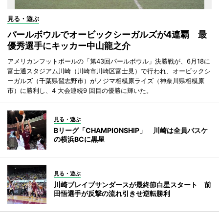
見る・遊ぶ
パールボウルでオービックシーガルズが4連覇 最
優秀選手にキッカー中山龍之介
アメリカンフットボールの「第43回パールボウル」決勝戦が、6月18に
富士通スタジアム川崎（川崎市川崎区富士見）で行われ、オービックシ
ーガルズ（千葉県習志野市）がノジマ相模原ライズ（神奈川県相模原
市）に勝利し、4 大会連続9 回目の優勝に輝いた。
見る・遊ぶ
Bリーグ「CHAMPIONSHIP」 川崎は全員バスケ
の横浜BCに黒星
見る・遊ぶ
川崎ブレイブサンダースが最終節白星スタート 前
田悟選手が反撃の流れ引きせ逆転勝利