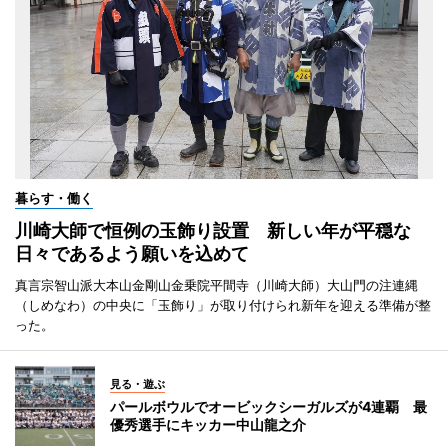
暮らす・働く
川崎大師で恒例の玉飾り設置 新しい年が平穏な
日々であるよう願いを込めて
真言宗智山派大本山金剛山金乗院平間寺（川崎大師）大山門の注連縄
（しめなわ）の中央に「玉飾り」が取り付けられ新年を迎える準備が整
った。
見る・遊ぶ
パールボウルでオービックシーガルズが4連覇 最
優秀選手にキッカー中山龍之介