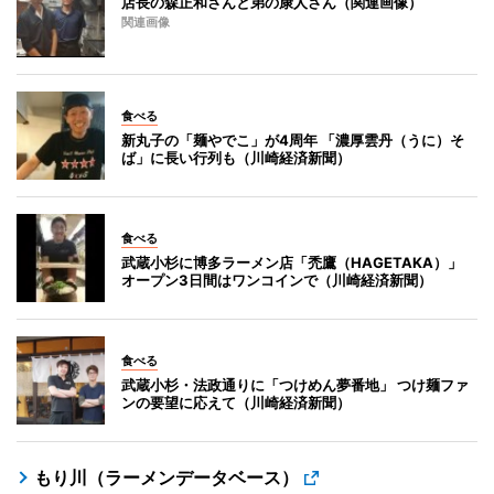
店長の森正和さんと弟の康人さん（関連画像）
関連画像
食べる
新丸子の「麺やでこ」が4周年 「濃厚雲丹（うに）そ
ば」に長い行列も（川崎経済新聞）
食べる
武蔵小杉に博多ラーメン店「禿鷹（HAGETAKA）」
オープン3日間はワンコインで（川崎経済新聞）
食べる
武蔵小杉・法政通りに「つけめん夢番地」 つけ麺ファ
ンの要望に応えて（川崎経済新聞）
もり川（ラーメンデータベース）