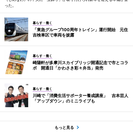
った。
暮らす・働く
「東急グループ100周年トレイン」運行開始 元住
吉検車区で車両を披露
暮らす・働く
崎陽軒が多摩川スカイブリッジ開通記念で市とコラ
ボ 開通日「かわさき彩々弁当」発売
暮らす・働く
川崎で「消費生活サポーター養成講座」 吉本芸人
「アップダウン」のミニライブも
もっと見る