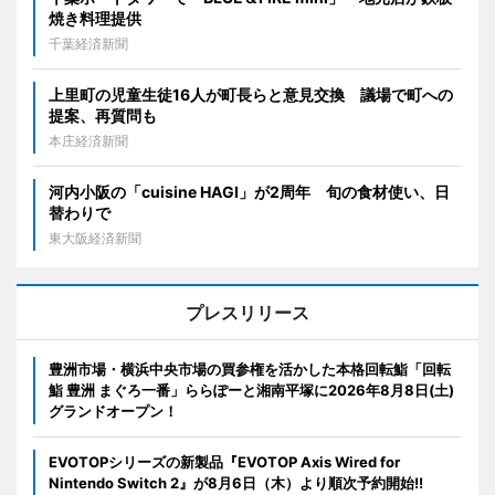
焼き料理提供
千葉経済新聞
上里町の児童生徒16人が町長らと意見交換 議場で町への
提案、再質問も
本庄経済新聞
河内小阪の「cuisine HAGI」が2周年 旬の食材使い、日
替わりで
東大阪経済新聞
プレスリリース
豊洲市場・横浜中央市場の買参権を活かした本格回転鮨「回転
鮨 豊洲 まぐろ一番」ららぽーと湘南平塚に2026年8月8日(土)
グランドオープン！
EVOTOPシリーズの新製品『EVOTOP Axis Wired for
Nintendo Switch 2』が8月6日（木）より順次予約開始!!