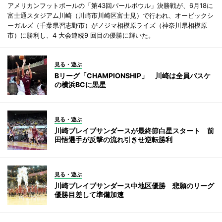
アメリカンフットボールの「第43回パールボウル」決勝戦が、6月18に
富士通スタジアム川崎（川崎市川崎区富士見）で行われ、オービックシ
ーガルズ（千葉県習志野市）がノジマ相模原ライズ（神奈川県相模原
市）に勝利し、4 大会連続9 回目の優勝に輝いた。
見る・遊ぶ
Bリーグ「CHAMPIONSHIP」 川崎は全員バスケ
の横浜BCに黒星
見る・遊ぶ
川崎ブレイブサンダースが最終節白星スタート 前
田悟選手が反撃の流れ引きせ逆転勝利
見る・遊ぶ
川崎ブレイブサンダース中地区優勝 悲願のリーグ
優勝目差して準備加速