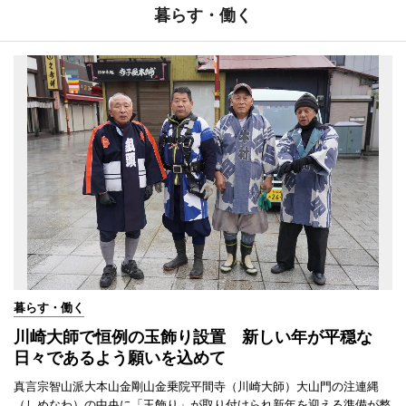
暮らす・働く
暮らす・働く
川崎大師で恒例の玉飾り設置 新しい年が平穏な
日々であるよう願いを込めて
真言宗智山派大本山金剛山金乗院平間寺（川崎大師）大山門の注連縄
（しめなわ）の中央に「玉飾り」が取り付けられ新年を迎える準備が整