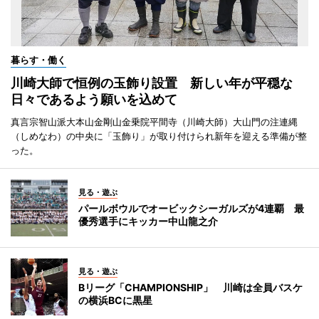
暮らす・働く
川崎大師で恒例の玉飾り設置 新しい年が平穏な
日々であるよう願いを込めて
真言宗智山派大本山金剛山金乗院平間寺（川崎大師）大山門の注連縄
（しめなわ）の中央に「玉飾り」が取り付けられ新年を迎える準備が整
った。
見る・遊ぶ
パールボウルでオービックシーガルズが4連覇 最
優秀選手にキッカー中山龍之介
見る・遊ぶ
Bリーグ「CHAMPIONSHIP」 川崎は全員バスケ
の横浜BCに黒星