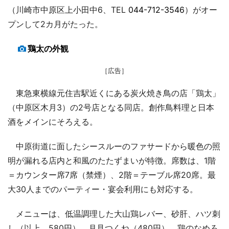
（川崎市中原区上小田中6、TEL
044-712-3546
）がオー
プンして2カ月がたった。
鶏太の外観
［広告］
東急東横線元住吉駅近くにある炭火焼き鳥の店「鶏太」
（中原区木月3）の2号店となる同店。創作鳥料理と日本
酒をメインにそろえる。
中原街道に面したシースルーのファサードから暖色の照
明が漏れる店内と和風のたたずまいが特徴。席数は、1階
＝カウンター席7席（禁煙）、2階＝テーブル席20席。最
大30人までのパーティー・宴会利用にも対応する。
メニューは、低温調理した大山鶏レバー、砂肝、ハツ刺
し（以上、580円）、月見つくね（480円）、鶏のなめろ