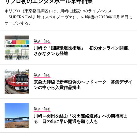
リプロ初のエンタメホール来年開業
ホリプロ（東京都目黒区）は、川崎に建設中のライブハウス
「SUPERNOVA川崎（スペルノーヴァ）」を1年後の2023年10月15日に
オープンする。
学ぶ・知る
川崎で「国際環境技術展」 初のオンライン開催、
さかなクンも登壇
学ぶ・知る
京急大師線で新年恒例のヘッドマーク 募集デザイ
ンの中から入賞作品掲出
学ぶ・知る
川崎～羽田を結ぶ「羽田連絡道路」への期待高ま
る 日の出に早い開通を願う人も