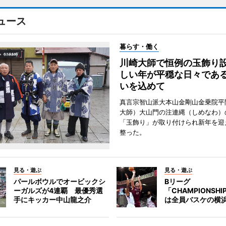
ュース
暮らす・働く
川崎大師で恒例の玉飾り
しい年が平穏な日々であ
いを込めて
真言宗智山派大本山金剛山金乗院平
大師）大山門の注連縄（しめなわ）
「玉飾り」が取り付けられ新年を迎
整った。
見る・遊ぶ
見る・遊ぶ
パールボウルでオービックシ
Bリーグ
ーガルズが4連覇 最優秀選
「CHAMPIONSH
手にキッカー中山龍之介
は全員バスケの横浜