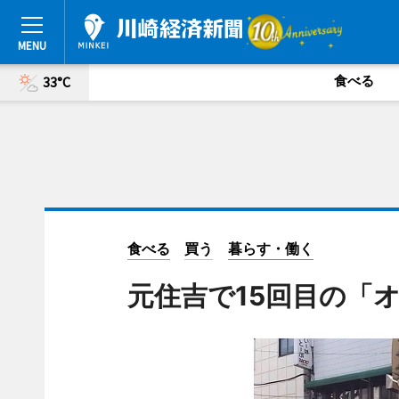
食べる
33°C
食べる
買う
暮らす・働く
元住吉で15回目の「