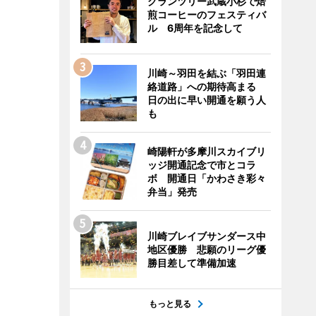
グランツリー武蔵小杉で焙
煎コーヒーのフェスティバ
ル 6周年を記念して
川崎～羽田を結ぶ「羽田連
絡道路」への期待高まる
日の出に早い開通を願う人
も
崎陽軒が多摩川スカイブリ
ッジ開通記念で市とコラ
ボ 開通日「かわさき彩々
弁当」発売
川崎ブレイブサンダース中
地区優勝 悲願のリーグ優
勝目差して準備加速
もっと見る