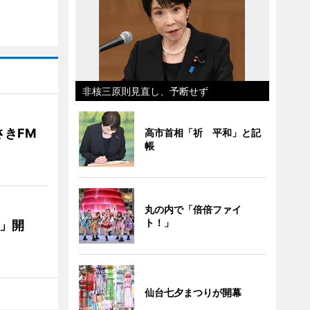
非核三原則見直し、予断せず
きFM
高市首相「祈 平和」と記
帳
丸の内で「倍倍ファイ
ト！」
E」開
仙台七夕まつりが開幕