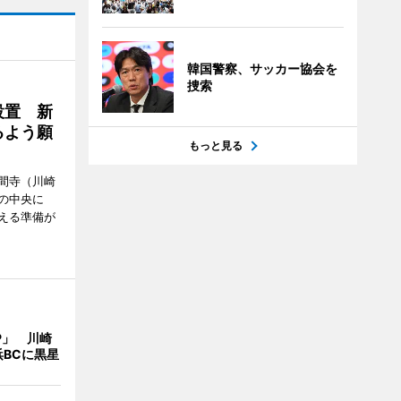
韓国警察、サッカー協会を
捜索
設置 新
るよう願
もっと見る
間寺（川崎
の中央に
える準備が
IP」 川崎
BCに黒星