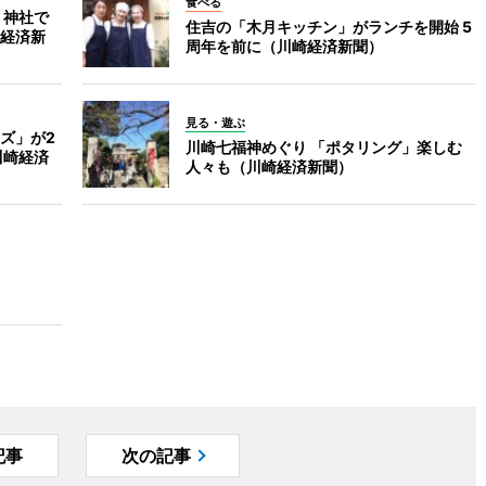
食べる
 神社で
住吉の「木月キッチン」がランチを開始 5
経済新
周年を前に（川崎経済新聞）
見る・遊ぶ
ズ」が2
川崎七福神めぐり 「ポタリング」楽しむ
川崎経済
人々も（川崎経済新聞）
記事
次の記事