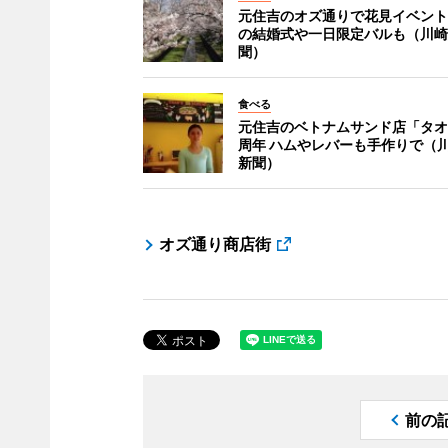
元住吉のオズ通りで花見イベント
の結婚式や一日限定バルも（川崎
聞）
食べる
元住吉のベトナムサンド店「タオ
周年 ハムやレバーも手作りで（
新聞）
オズ通り商店街
前の