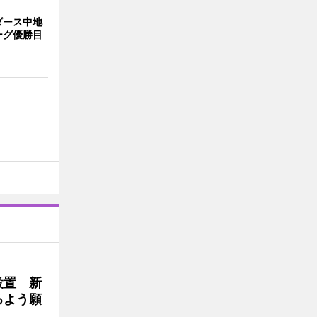
ダース中地
ーグ優勝目
設置 新
るよう願