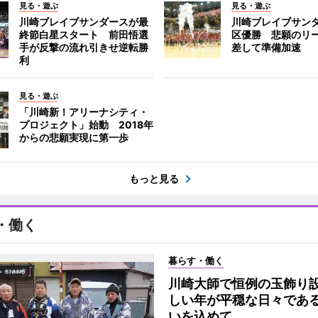
見る・遊ぶ
見る・遊ぶ
川崎ブレイブサンダースが最
川崎ブレイブサン
終節白星スタート 前田悟選
区優勝 悲願のリ
手が反撃の流れ引きせ逆転勝
差して準備加速
利
見る・遊ぶ
「川崎新！アリーナシティ・
プロジェクト」始動 2018年
からの悲願実現に第一歩
もっと見る
・働く
暮らす・働く
川崎大師で恒例の玉飾り
しい年が平穏な日々であ
いを込めて