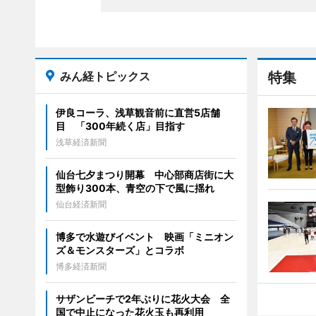
みん経トピックス
特集
伊良コーラ、浅草観音前に直営5店舗
目 「300年続く店」目指す
浅草経済新聞
仙台七夕まつり開幕 中心部商店街に大
型飾り300本、青空の下で風に揺れ
仙台経済新聞
博多で水遊びイベント 映画「ミニオン
ズ＆モンスターズ」とコラボ
博多経済新聞
サザンビーチで2年ぶりに花火大会 全
国で中止になった花火玉も再利用