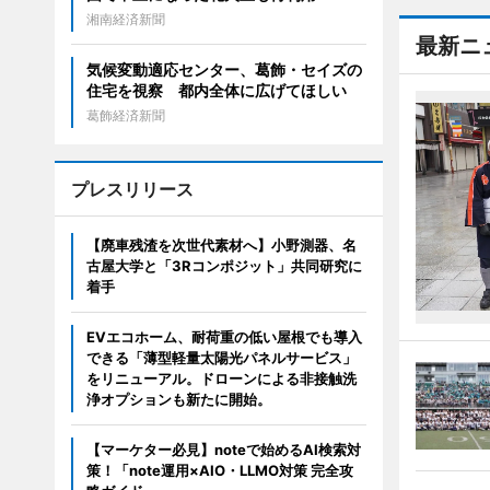
湘南経済新聞
最新ニ
気候変動適応センター、葛飾・セイズの
住宅を視察 都内全体に広げてほしい
葛飾経済新聞
プレスリリース
【廃車残渣を次世代素材へ】小野測器、名
古屋大学と「3Rコンポジット」共同研究に
着手
EVエコホーム、耐荷重の低い屋根でも導入
できる「薄型軽量太陽光パネルサービス」
をリニューアル。ドローンによる非接触洗
浄オプションも新たに開始。
【マーケター必見】noteで始めるAI検索対
策！「note運用×AIO・LLMO対策 完全攻